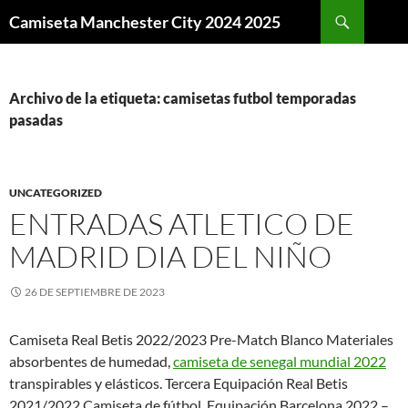
Buscar
Camiseta Manchester City 2024 2025
SALTAR
AL
CONTENIDO
Archivo de la etiqueta: camisetas futbol temporadas
pasadas
UNCATEGORIZED
ENTRADAS ATLETICO DE
MADRID DIA DEL NIÑO
26 DE SEPTIEMBRE DE 2023
Camiseta Real Betis 2022/2023 Pre-Match Blanco Materiales
absorbentes de humedad,
camiseta de senegal mundial 2022
transpirables y elásticos. Tercera Equipación Real Betis
2021/2022 Camiseta de fútbol. Equipación Barcelona 2022 –