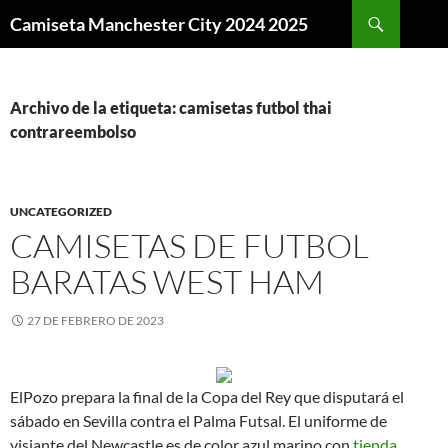
Buscar
Camiseta Manchester City 2024 2025
SALTAR
AL
CONTENIDO
Archivo de la etiqueta: camisetas futbol thai
contrareembolso
UNCATEGORIZED
CAMISETAS DE FUTBOL
BARATAS WEST HAM
27 DE FEBRERO DE 2023
ElPozo prepara la final de la Copa del Rey que disputará el
sábado en Sevilla contra el Palma Futsal. El uniforme de
visiante del Newcastle es de color azul marino con
tienda