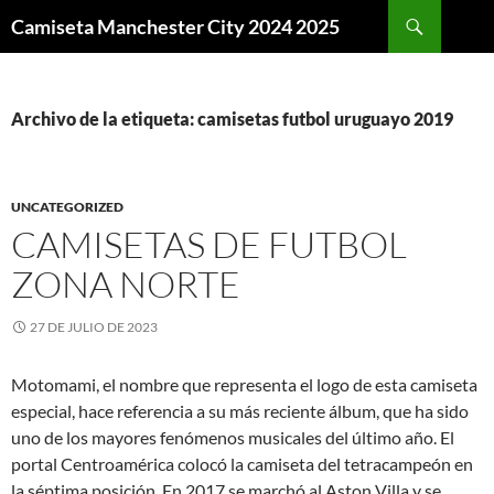
Buscar
Camiseta Manchester City 2024 2025
SALTAR
AL
CONTENIDO
Archivo de la etiqueta: camisetas futbol uruguayo 2019
UNCATEGORIZED
CAMISETAS DE FUTBOL
ZONA NORTE
27 DE JULIO DE 2023
Motomami, el nombre que representa el logo de esta camiseta
especial, hace referencia a su más reciente álbum, que ha sido
uno de los mayores fenómenos musicales del último año. El
portal Centroamérica colocó la camiseta del tetracampeón en
la séptima posición. En 2017 se marchó al Aston Villa y se