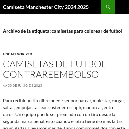
Buscar
Camiseta Manchester City 2024 2025
SALTAR
AL
CONTENIDO
Archivo de la etiqueta: camisetas para colorear de futbol
UNCATEGORIZED
CAMISETAS DE FUTBOL
CONTRAREEMBOLSO
30 DE JUNIO DE 2023
Para recibir un tiro libre puede ser por patear, molestar, cargar,
saltar, empujar, taclear, sostener, escupir, manotear, entre
otros. Un equipo puede ser premiado con un tiro desde la
segunda marca penal, esto cuando el otro tiene 6 o más faltas
acumuladas. Llevamos más de 8 años comprometidos con esta