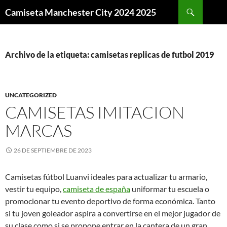
Buscar
Camiseta Manchester City 2024 2025
SALTAR
AL
CONTENIDO
Archivo de la etiqueta: camisetas replicas de futbol 2019
UNCATEGORIZED
CAMISETAS IMITACION
MARCAS
26 DE SEPTIEMBRE DE 2023
Camisetas fútbol Luanvi ideales para actualizar tu armario,
vestir tu equipo,
camiseta de españa
uniformar tu escuela o
promocionar tu evento deportivo de forma económica. Tanto
si tu joven goleador aspira a convertirse en el mejor jugador de
su clase como si se propone entrar en la cantera de un gran