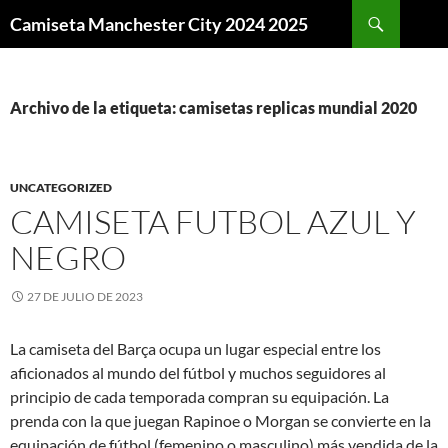
Buscar
Camiseta Manchester City 2024 2025
SALTAR
AL
CONTENIDO
Archivo de la etiqueta: camisetas replicas mundial 2020
UNCATEGORIZED
CAMISETA FUTBOL AZUL Y
NEGRO
27 DE JULIO DE 2023
La camiseta del Barça ocupa un lugar especial entre los
aficionados al mundo del fútbol y muchos seguidores al
principio de cada temporada compran su equipación. La
prenda con la que juegan Rapinoe o Morgan se convierte en la
equipación de fútbol (femenino o masculino) más vendida de la