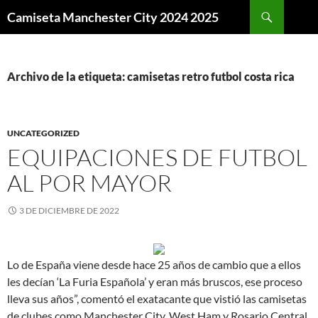
Buscar
Camiseta Manchester City 2024 2025
SALTAR
AL
CONTENIDO
Archivo de la etiqueta: camisetas retro futbol costa rica
UNCATEGORIZED
EQUIPACIONES DE FUTBOL
AL POR MAYOR
3 DE DICIEMBRE DE 2022
Lo de España viene desde hace 25 años de cambio que a ellos
les decían ‘La Furia Española’ y eran más bruscos, ese proceso
lleva sus años”, comentó el exatacante que vistió las camisetas
de clubes como Manchester City, West Ham y Rosario Central.