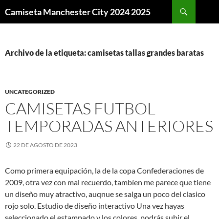
Buscar
Camiseta Manchester City 2024 2025
SALTAR
AL
CONTENIDO
Archivo de la etiqueta: camisetas tallas grandes baratas
UNCATEGORIZED
CAMISETAS FUTBOL
TEMPORADAS ANTERIORES
22 DE AGOSTO DE 2023
Como primera equipación, la de la copa Confederaciones de
2009, otra vez con mal recuerdo, tambíen me parece que tiene
un diseño muy atractivo, auqnue se salga un poco del clasico
rojo solo. Estudio de diseño interactivo Una vez hayas
seleccionado el estampado y los colores, podrás subir el