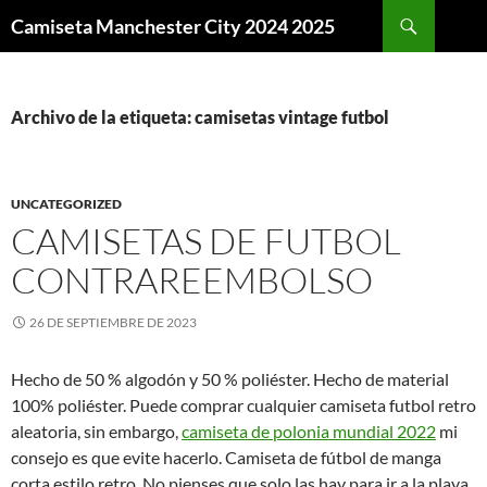
Buscar
Camiseta Manchester City 2024 2025
SALTAR
AL
CONTENIDO
Archivo de la etiqueta: camisetas vintage futbol
UNCATEGORIZED
CAMISETAS DE FUTBOL
CONTRAREEMBOLSO
26 DE SEPTIEMBRE DE 2023
Hecho de 50 % algodón y 50 % poliéster. Hecho de material
100% poliéster. Puede comprar cualquier camiseta futbol retro
aleatoria, sin embargo,
camiseta de polonia mundial 2022
mi
consejo es que evite hacerlo. Camiseta de fútbol de manga
corta estilo retro. No pienses que solo las hay para ir a la playa,