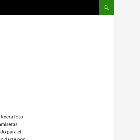
SALTAR AL CONTENIDO
rimera foto
amisetas
do para el
on darse por