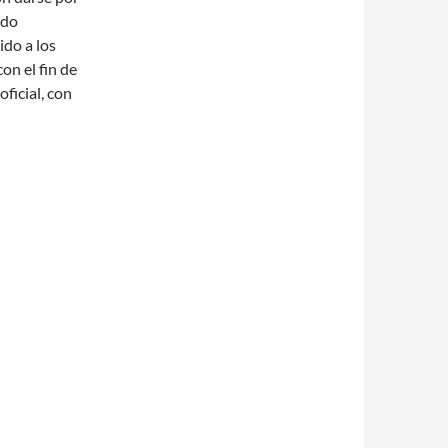
ado
ido a los
on el fin de
oficial, con