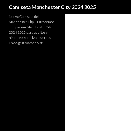
Buscar
Camiseta Manchester City 2024 2025
Nueva Camiseta del
Manchester City – Ofrecemos
equipación Manchester City
2024 2025 para adultos y
niños. Personalizadas gratis.
Envío gratis desde 69€.