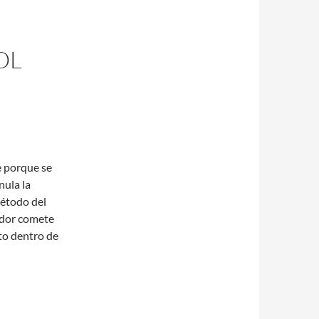
OL
e porque se
nula la
método del
ador comete
cto dentro de