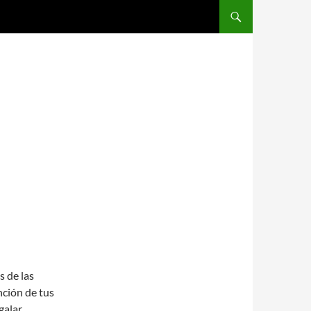
SALTAR AL CONTENIDO
s de las
nción de tus
galar,