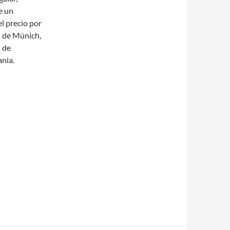
e un
l precio por
n de Múnich,
l de
ania.