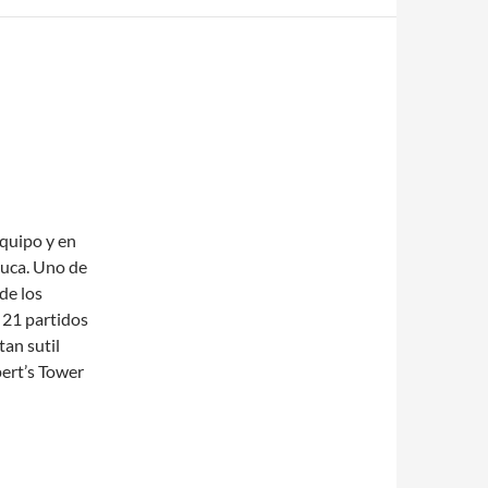
equipo y en
nuca. Uno de
de los
 21 partidos
tan sutil
pert’s Tower