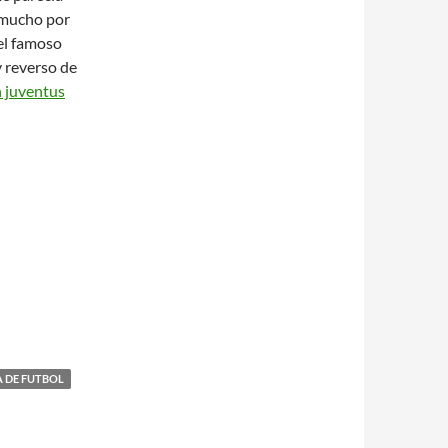
 mucho por
 el famoso
y reverso de
 juventus
A DE FUTBOL