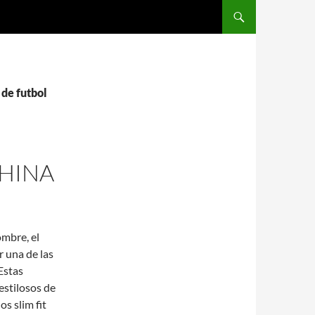
SALTAR AL CONTENIDO
 de futbol
CHINA
ombre, el
r una de las
Estas
estilosos de
s slim fit