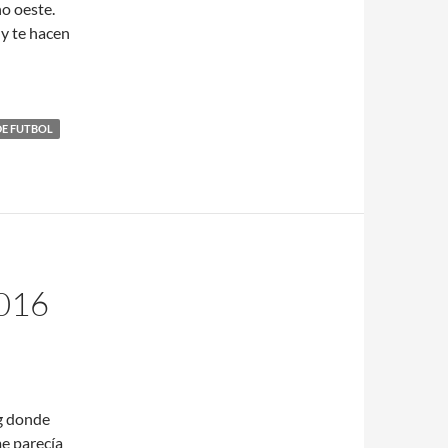
no oeste.
y te hacen
DE FUTBOL
016
ng donde
e parecía