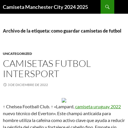
Buscar
Camiseta Manchester City 2024 2025
SALTAR
AL
CONTENIDO
Archivo de la etiqueta: como guardar camisetas de futbol
UNCATEGORIZED
CAMISETAS FUTBOL
INTERSPORT
3 DE DICIEMBRE DE 2022
↑ Chelsea Football Club. ↑ «Lampard,
camiseta uruguay 2022
nuevo técnico del Everton». Este champú anticaída para
hombre utiliza la cafeína como activo clave que ayuda a reducir
la pérdida del cabello y fortalece el cabello fino. Empate sin