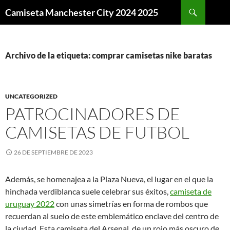
Buscar
Camiseta Manchester City 2024 2025
SALTAR
AL
CONTENIDO
Archivo de la etiqueta: comprar camisetas nike baratas
UNCATEGORIZED
PATROCINADORES DE
CAMISETAS DE FUTBOL
26 DE SEPTIEMBRE DE 2023
Además, se homenajea a la Plaza Nueva, el lugar en el que la
hinchada verdiblanca suele celebrar sus éxitos,
camiseta de
uruguay 2022
con unas simetrías en forma de rombos que
recuerdan al suelo de este emblemático enclave del centro de
la ciudad. Esta camiseta del Arsenal, de un rojo más oscuro de