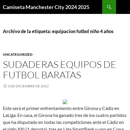
Buscar
Camiseta Manchester City 2024 2025
SALTAR
AL
CONTENIDO
Archivo de la etiqueta: equipacion futbol niño 4 años
UNCATEGORIZED
SUDADERAS EQUIPOS DE
FUTBOL BARATAS
3 DE DICIEMBRE DE 2022
Este será el primer enfrentamiento entre Girona y Cádiz en
LaLiga. En casa, el Girona ha ganado tres de los cuatro partidos
que ha disputado en todas las competiciones ante el Cádiz en
el siglo XXI (1 derrota), tres en Liga SmartBank y uno en Copa