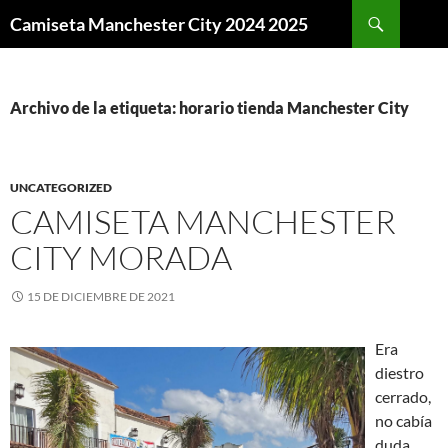
Buscar
Camiseta Manchester City 2024 2025
SALTAR
AL
CONTENIDO
Archivo de la etiqueta: horario tienda Manchester City
UNCATEGORIZED
CAMISETA MANCHESTER
CITY MORADA
15 DE DICIEMBRE DE 2021
Era
diestro
cerrado,
no cabía
duda,