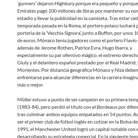
‘gunners’ dejaron Highbury porque era pequeño y porque 
Emirates pagó 100 millones de libras por mantener su n
estadio y llevar la publicidad en la camiseta. Tras estar ced
temporada pasada en la Roma, el portero polaco luchará p
porteria de la ‘Vecchia Signora’, junto a Buffon, por unos 
de euros. Mónaco tenía jugadores como el portero Flavio
además de Jerome Rothen, Patrice Evra, Hugo Ibarra, y
especialmente su par ofensivo mágico, el extremo derech
Giuly y el delantero español prestado por el Real Madrid
Morientes. Por distancia geográfica Mónaco y Niza debe
enfrentarse para alcanzar diferencias en la carrera imagina
más o mejor.
Müller estuvo a punto de ser campeón en su primera te
(1983-84), pero perdió el título con el Bordeaux por difer
tras culminar ambos equipos empatados en 54 puntos. 
ser el primer club de fútbol inglés en cotizar en la Bolsa d
1991, el Manchester United logró un capital notable con el
desarrollando su estrategia comercial. En la siguiente te