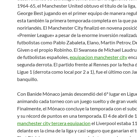
1964-65, el Manchester United obtuvo el título de la liga,
George Best jugando en el primer equipo de manera regul
esta también la primera temporada completa en la que par
norirlandés. El Manchester City finalizó en novena posició
«Premier League» a pesar de la enorme inversión realizad
futbolistas como Pablo Zabaleta, Elano, Martin Petrov, D
Given o el propio Robinho. El Swansea de Michael Laudru
de futbolistas españoles,
equipacion manchester city
enca
segunda derrota. El partido frente al Rennes por la fecha d
Ligue 1 (derrota como local por 2 a 1), fue el último con Ja
banquillo.
Con Banide Mónaco jamás descendió del 6° lugar en Ligue
animando cada torneo con un juego suelto y de gran vuelo
Finalmente, el Mónaco concluye la temporada con el su
y su récord de puntos en una temporada. El 4 de abril de 
manchester city tercera equipacion
el Liverpool estaba 1
delante en la cima de la liga y casi seguro que ganarían el t