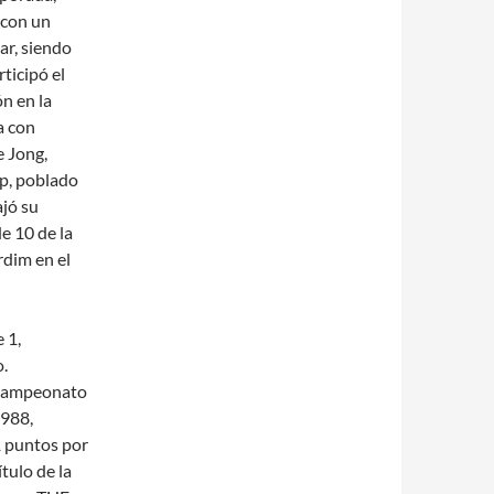
 con un
ar, siendo
ticipó el
n en la
a con
e Jong,
p, poblado
jó su
e 10 de la
rdim en el
 1,
.
bcampeonato
1988,
1 puntos por
ítulo de la