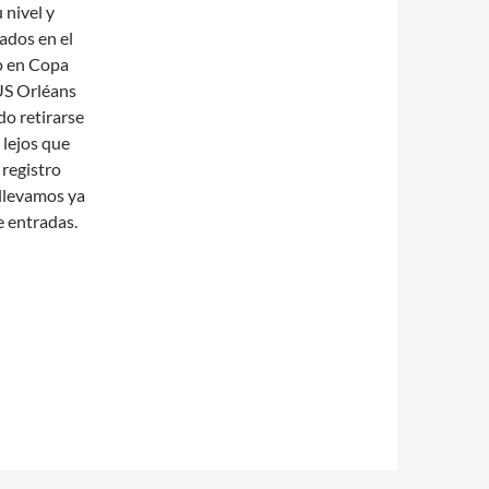
 nivel y
ados en el
fo en Copa
 US Orléans
do retirarse
 lejos que
 registro
 llevamos ya
 entradas.