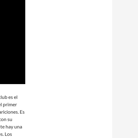
lub es el
el primer
riciones. Es
 con su
nte hay una
s. Los