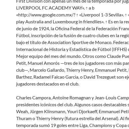
First Division con apenas un mes de la temporada por jug
LIVERPOOL FC ACADEMY WAY». ↑ a b
«http://www.google.com.mx/? ↑ «Liverpool 1-3 Sevilla». ↑ 
play Australia and Luxembourg in friendlies». ↑ Es en la r
de junio de 1924, la Oficina Federal de la Federación Fran
Fútbol, inscripción de la fusión de cuatro clubes en la re
bajo el título de Association Sportive de Monaco. Federa
Internacional de Historia y Estadística de Fútbol (IFFHS)
Mejor equipo del mes del mundo. Otros como Claude Pue
Petit, Manuel Amorós —tres de los jugadores con más par
club—, Marcelo Gallardo, Thierry Henry, Emmanuel Petit,
Barthez, Radamel Falcao García, o David Trezeguet son e
jugadores destacados en el club.
Charles Campora, Antoine Romagnan y Jean-Louis Camp
presidentes icónicos del club. Algunos casos destacables
Weah, Jürgen Klinsmann, Youri Djorkaeff, Emmanuel Petit,
Thuram o Thierry Henry (futura estrella del Arsenal). Al fi
temporada sumó 19 goles entre Liga, Champions y Copa d