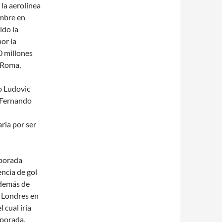
la aerolínea
ombre en
ido la
or la
10 millones
 Roma,
o Ludovic
, Fernando
n
ria por ser
mporada
encia de gol
Además de
e Londres en
 cual iría
mporada,