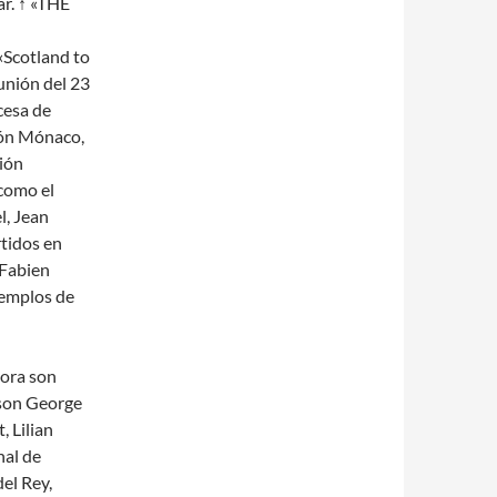
ar. ↑ «THE
«Scotland to
eunión del 23
cesa de
gión Mónaco,
ción
 como el
l, Jean
tidos en
 Fabien
jemplos de
ora son
 son George
 Lilian
nal de
el Rey,