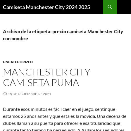
Buscar
Camiseta Manchester City 2024 2025
SALTAR
AL
CONTENIDO
Archivo de la etiqueta: precio camiseta Manchester City
con nombre
UNCATEGORIZED
MANCHESTER CITY
CAMISETA PUMA
15 DE DICIEMBRE DE 2021
Durante esos minutos es fácil caer en el juego, sentir que
estamos 25 años antes y que esta es la movida. Una decena de
clubes llaman a su puerta para ofrecerle esa titularidad que
durante tanto tiempo ha perseguido. A Asllani los seguidores