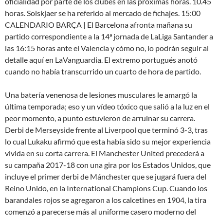
oficialidad por parte de los clubes en las próximas horas. 10.45
horas. Solskjaer se ha referido al mercado de fichajes. 15:00
CALENDARIO BARÇA | El Barcelona afronta mañana su
partido correspondiente a la 14ª jornada de LaLiga Santander a
las 16:15 horas ante el Valencia y cómo no, lo podrán seguir al
detalle aquí en LaVanguardia. El extremo portugués anotó
cuando no había transcurrido un cuarto de hora de partido.
Una batería venenosa de lesiones musculares le amargó la
última temporada; eso y un vídeo tóxico que salió a la luz en el
peor momento, a punto estuvieron de arruinar su carrera.
Derbi de Merseyside frente al Liverpool que terminó 3-3, tras
lo cual Lukaku afirmó que esta había sido su mejor experiencia
vivida en su corta carrera. El Manchester United precederá a
su campaña 2017-18 con una gira por los Estados Unidos, que
incluye el primer derbi de Mánchester que se jugará fuera del
Reino Unido, en la International Champions Cup. Cuando los
barandales rojos se agregaron a los calcetines en 1904, la tira
comenzó a parecerse más al uniforme casero moderno del