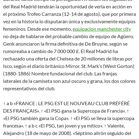
del Real Madrid tendrán la oportunidad de verla en acción en
el próximo Trofeo Carranza (12-14 de agosto), que por primera
vez en la historia lo disputarán única y exclusivamente equipos
femeninos. Desde ese momento,
equipacion manchester city
no deja de hablarse del probable cambio de equipo de Agüero.
Genk anunciaron la firma definitiva de De Bruyne, según se
rumoreaba a cambio de 7 000 000 £. El Real Madrid ha
rechazado una oferta del Chelsea de 20 millones de libras por
Isco, según el diario británico Mirror. St. Mark’s (West Gorton)
(1880-1886) Nombre fundacional del club. Las franjas
laterales de la camiseta son azul oscuro y grana, los dos colores
representativos del club.
↑ a b «FRANCE : LE PSG EST LE NOUVEAU CLUB PRÉFÉRÉ
DES FRANÇAIS». ↑ «El PSG gana la Supercopa de Francia». ↑
«El PSG también gana la Copa». ↑ «El PSG se lleva la supercopa
francesa». ↑ a b c «El PSG, tan joven y ya mítico». ↑ Valente,
Alejandro (18 de mayo de 2008). «Séptimo alirón seguido del