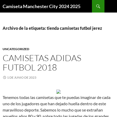
Buscar
Camiseta Manchester City 2024 2025
SALTAR
AL
CONTENIDO
Archivo de la etiqueta: tienda camisetas futbol jerez
UNCATEGORIZED
CAMISETAS ADIDAS
FUTBOL 2018
1 DE JUNIO DE 2023
Tenemos todas las camisetas que te puedas imaginar de cada
uno de los jugadores que han dejado huella dentro de este
maravilloso deporte. Sabemos lo mucho que se extrañan
aquellos años 80 y 90, sobre todo las jugadas de los grandes