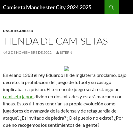
Buscar
Camiseta Manchester City 2024 2025
SALTAR
AL
CONTENIDO
UNCATEGORIZED
TIENDA DE CAMISETAS
2 DE NOVIEMBRE DE 2022
ISTERN
En el año 1363 el rey Eduardo III de Inglaterra proclamó, bajo
decreto, la prohibición del juego de fútbol y su castigo
implicaba ir a prisión. El terreno de juego será rectangular,
camiseta japon
divido en dos mitades y estará marcado con
líneas. Estos últimos tendrían su propia evolución como
jugadores de avanzada de la defensa y de retaguardia del
ataque”. ¿Es invitado de piedra? ¿O el pueblo no existe? ¿Por
qué no recogemos los sentimientos de la gente?