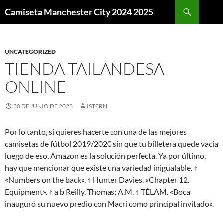
Buscar
Camiseta Manchester City 2024 2025
SALTAR
AL
CONTENIDO
UNCATEGORIZED
TIENDA TAILANDESA
ONLINE
30 DE JUNIO DE 2023
ISTERN
Por lo tanto, si quieres hacerte con una de las mejores
camisetas de fútbol 2019/2020 sin que tu billetera quede vacía
luego de eso, Amazon es la solución perfecta. Ya por último,
hay que mencionar que existe una variedad inigualable. ↑
«Numbers on the back». ↑ Hunter Davies. «Chapter 12.
Equipment». ↑ a b Reilly, Thomas; A.M. ↑ TÉLAM. «Boca
inauguró su nuevo predio con Macri como principal invitado».