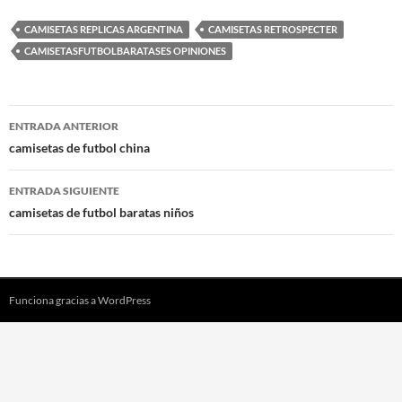
CAMISETAS REPLICAS ARGENTINA
CAMISETAS RETROSPECTER
CAMISETASFUTBOLBARATASES OPINIONES
Navegación
ENTRADA ANTERIOR
de
camisetas de futbol china
entradas
ENTRADA SIGUIENTE
camisetas de futbol baratas niños
Funciona gracias a WordPress