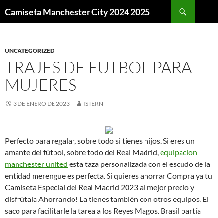
Buscar
Camiseta Manchester City 2024 2025
SALTAR
AL
CONTENIDO
UNCATEGORIZED
TRAJES DE FUTBOL PARA
MUJERES
3 DE ENERO DE 2023
ISTERN
Perfecto para regalar, sobre todo si tienes hijos. Si eres un
amante del fútbol, sobre todo del Real Madrid,
equipacion
manchester united
esta taza personalizada con el escudo de la
entidad merengue es perfecta. Si quieres ahorrar Compra ya tu
Camiseta Especial del Real Madrid 2023 al mejor precio y
disfrútala Ahorrando! La tienes también con otros equipos. El
saco para facilitarle la tarea a los Reyes Magos. Brasil partía