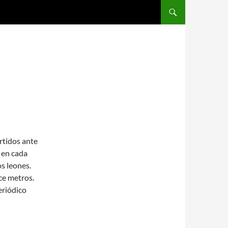
SALTAR AL CONTENIDO
rtidos ante
o en cada
os leones.
nce metros.
eriódico