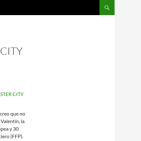
SALTAR AL CONTENIDO
CITY
n creo que no
Valentín, la
opea y 30
iero (FFP).