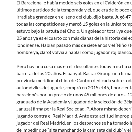
El Barcelona le había metido seis goles en el Calderón en 
últimos partidos de la temporada y él, que era de lo poco
irradiaba grandeza en el seno del club, dijo basta. Jugó 47
todas las competiciones y marcó 15 goles en la única te
estuvo bajo la batuta del Cholo. Un goleador total, ya qu
25 años ya es el cuarto con más dianas de la historia del 
londinense. Habían pasado más de siete años y el ‘Niño’ (
hombre ya, claro) volvía a hablar como jugador rojiblanco.
Pero hay una cosa más en él, descollante: todavía no ha c
barrera de los 20 años. Espanyol. Rastar Group, una firma 
provincia meridional china de Cantón dedicada sobre tod
automóviles de juguete, compró en 2015 el 45,1 por cient
barcelonés por un precio de unos 45 millones de euros. 12 
graduado de la Academia y jugador de la selección de Bél
Januzaj firma por la Real Sociedad. P. Ahora mismo deberí
jugando contra el Real Madrid. Ante esta actitud impropi
jugador del Real Madrid, en los despachos se ha tomado l
de impedir que “siga manchando la camiseta del club” y el