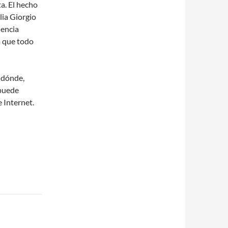
a. El hecho
lia Giorgio
lencia
a que todo
 dónde,
puede
 Internet.