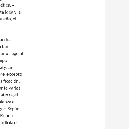
ética, y
a idea y la
sueño, el
marcha
a tan
ino llegó al
uipo
ty. La
re, excepto
sificación,
ante varias
aterra, el
mienza el
gue. Según
 Robert
rdiola es