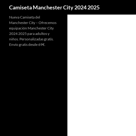
Buscar
Camiseta Manchester City 2024 2025
Nueva Camiseta del
Manchester City – Ofrecemos
equipación Manchester City
2024 2025 para adultos y
niños. Personalizadas gratis.
Envío gratis desde 69€.