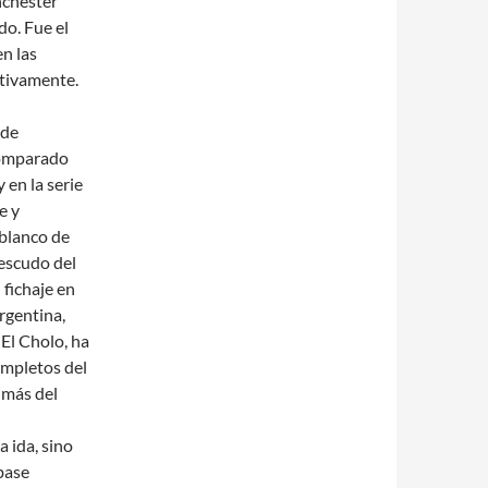
nchester
do. Fue el
en las
tivamente.
 de
comparado
 en la serie
e y
iblanco de
 escudo del
 fichaje en
rgentina,
 El Cholo, ha
ompletos del
 más del
 ida, sino
 base