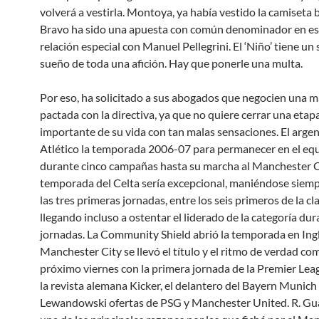
volverá a vestirla. Montoya, ya había vestido la camiseta b
Bravo ha sido una apuesta con común denominador en est
relación especial con Manuel Pellegrini. El ‘Niño’ tiene un 
sueño de toda una afición. Hay que ponerle una multa.
Por eso, ha solicitado a sus abogados que negocien una 
pactada con la directiva, ya que no quiere cerrar una etap
importante de su vida con tan malas sensaciones. El argent
Atlético la temporada 2006-07 para permanecer en el eq
durante cinco campañas hasta su marcha al Manchester Ci
temporada del Celta sería excepcional, maniéndose siemp
las tres primeras jornadas, entre los seis primeros de la cla
llegando incluso a ostentar el liderado de la categoría dur
jornadas. La Community Shield abrió la temporada en Ingl
Manchester City se llevó el título y el ritmo de verdad co
próximo viernes con la primera jornada de la Premier Lea
la revista alemana Kicker, el delantero del Bayern Munich
Lewandowski ofertas de PSG y Manchester United. R. Gua