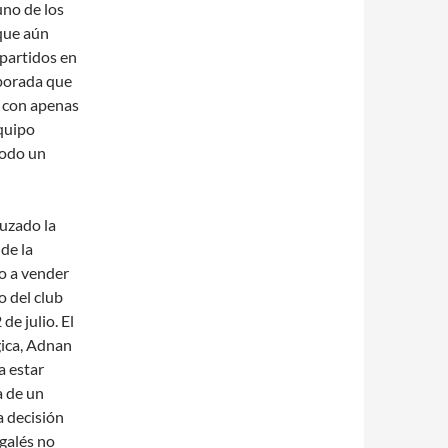
uno de los
 que aún
 partidos en
mporada que
e con apenas
equipo
todo un
ruzado la
de la
o a vender
o del club
de julio. El
gica, Adnan
a estar
a de un
a decisión
 galés no