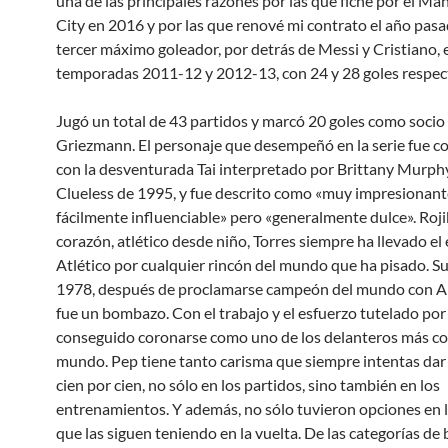
una de las principales razones por las que fiché por el Ma
City en 2016 y por las que renové mi contrato el año pasa
tercer máximo goleador, por detrás de Messi y Cristiano, 
temporadas 2011-12 y 2012-13, con 24 y 28 goles respec
Jugó un total de 43 partidos y marcó 20 goles como socio
Griezmann. El personaje que desempeñó en la serie fue 
con la desventurada Tai interpretado por Brittany Murphy
Clueless de 1995, y fue descrito como «muy impresionant
fácilmente influenciable» pero «generalmente dulce». Roj
corazón, atlético desde niño, Torres siempre ha llevado el
Atlético por cualquier rincón del mundo que ha pisado. Su
1978, después de proclamarse campeón del mundo con A
fue un bombazo. Con el trabajo y el esfuerzo tutelado por
conseguido coronarse como uno de los delanteros más c
mundo. Pep tiene tanto carisma que siempre intentas dar
cien por cien, no sólo en los partidos, sino también en los
entrenamientos. Y además, no sólo tuvieron opciones en la
que las siguen teniendo en la vuelta. De las categorías de