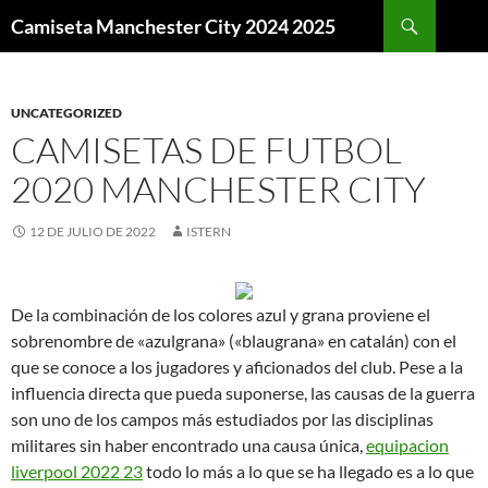
Buscar
Camiseta Manchester City 2024 2025
SALTAR
AL
CONTENIDO
UNCATEGORIZED
CAMISETAS DE FUTBOL
2020 MANCHESTER CITY
12 DE JULIO DE 2022
ISTERN
De la combinación de los colores azul y grana proviene el
sobrenombre de «azulgrana» («blaugrana» en catalán) con el
que se conoce a los jugadores y aficionados del club. Pese a la
influencia directa que pueda suponerse, las causas de la guerra
son uno de los campos más estudiados por las disciplinas
militares sin haber encontrado una causa única,
equipacion
liverpool 2022 23
todo lo más a lo que se ha llegado es a lo que