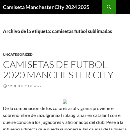
Buscar
Camiseta Manchester City 2024 2025
SALTAR
AL
CONTENIDO
Archivo de la etiqueta: camisetas futbol sublimadas
UNCATEGORIZED
CAMISETAS DE FUTBOL
2020 MANCHESTER CITY
12 DE JULIO DE 2022
De la combinación de los colores azul y grana proviene el
sobrenombre de «azulgrana» («blaugrana» en catalán) con el
que se conoce a los jugadores y aficionados del club. Pese a la
influencia directa que pueda suponerse, las causas de la guerra