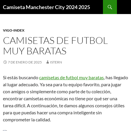
Buscar
Camiseta Manchester City 2024 2025
SALTAR
AL
CONTENIDO
VIGO-INDEX
CAMISETAS DE FUTBOL
MUY BARATAS
7 DE ENERO DE 2025
ISTERN
Si estás buscando
camisetas de futbol muy baratas
, has llegado
al lugar adecuado. Ya sea para tu equipo favorito, para jugar
con amigos o simplemente como parte de tu colección,
encontrar camisetas económicas no tiene por qué ser una
tarea difícil. A continuación, te damos algunos consejos útiles
para que puedas hacer una compra inteligente sin
comprometer la calidad.