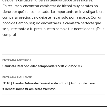
En resumen, encontrar camisetas de fútbol muy baratas no
tiene por qué ser complicado. Lo importante es investigar bien,
comparar precios y no dejarte llevar solo por la marca. Con un
poco de tiempo, seguro encontrarás la camiseta perfecta que
se ajuste tanto a tu presupuesto como a tus necesidades. ¡Feliz
compra!
Navegación
ENTRADA ANTERIOR
de
Camiseta Real Sociedad temporada 17/18 28/06/2017
entradas
ENTRADA SIGUIENTE
N°18 | Tienda Online de Camisetas de Fútbol | #FútbolPeruano
#TiendaOnline #Camisetas #Jerseys