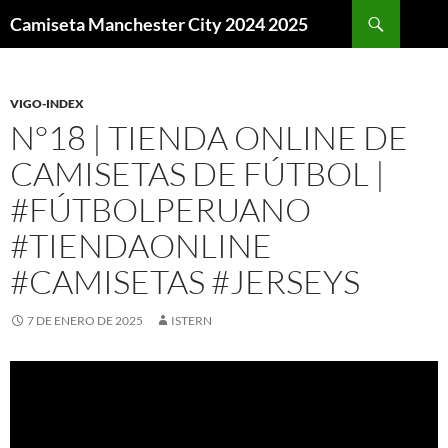
Buscar
Camiseta Manchester City 2024 2025
SALTAR
AL
CONTENIDO
VIGO-INDEX
N°18 | TIENDA ONLINE DE
CAMISETAS DE FÚTBOL |
#FÚTBOLPERUANO
#TIENDAONLINE
#CAMISETAS #JERSEYS
7 DE ENERO DE 2025
ISTERN