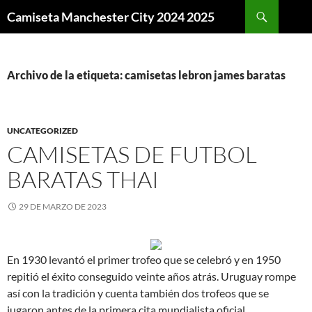
Buscar
Camiseta Manchester City 2024 2025
SALTAR
AL
CONTENIDO
Archivo de la etiqueta: camisetas lebron james baratas
UNCATEGORIZED
CAMISETAS DE FUTBOL
BARATAS THAI
29 DE MARZO DE 2023
En 1930 levantó el primer trofeo que se celebró y en 1950
repitió el éxito conseguido veinte años atrás. Uruguay rompe
así con la tradición y cuenta también dos trofeos que se
jugaron antes de la primera cita mundialista oficial,