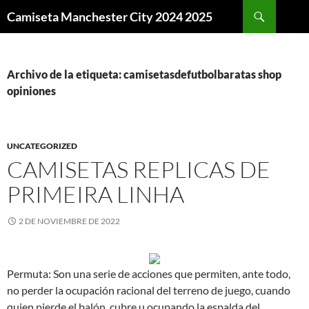
Buscar
Camiseta Manchester City 2024 2025
SALTAR
AL
CONTENIDO
Archivo de la etiqueta: camisetasdefutbolbaratas shop
opiniones
UNCATEGORIZED
CAMISETAS REPLICAS DE
PRIMEIRA LINHA
2 DE NOVIEMBRE DE 2022
Permuta: Son una serie de acciones que permiten, ante todo,
no perder la ocupación racional del terreno de juego, cuando
quien pierde el balón, cubre u ocupando la espalda del