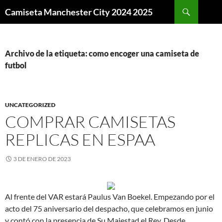
Buscar
Camiseta Manchester City 2024 2025
SALTAR
AL
CONTENIDO
Archivo de la etiqueta: como encoger una camiseta de
futbol
UNCATEGORIZED
COMPRAR CAMISETAS
REPLICAS EN ESPAA
3 DE ENERO DE 2023
Al frente del VAR estará Paulus Van Boekel. Empezando por el
acto del 75 aniversario del despacho, que celebramos en junio
y contó con la presencia de Su Majestad el Rey. Desde